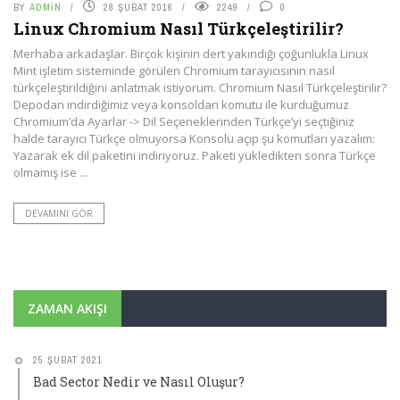
BY
ADMIN
28 ŞUBAT 2016
2249
0
Linux Chromium Nasıl Türkçeleştirilir?
Merhaba arkadaşlar. Birçok kişinin dert yakındığı çoğunlukla Linux
Mint işletim sisteminde görülen Chromium tarayıcısının nasıl
türkçeleştirildiğini anlatmak istiyorum. Chromium Nasıl Türkçeleştirilir?
Depodan indirdiğimiz veya konsoldan komutu ile kurduğumuz
Chromium’da Ayarlar -> Dil Seçeneklerinden Türkçe’yi seçtiğiniz
halde tarayıcı Türkçe olmuyorsa Konsolu açıp şu komutları yazalım:
Yazarak ek dil paketini indiriyoruz. Paketi yükledikten sonra Türkçe
olmamış ise ...
DEVAMINI GÖR
ZAMAN AKIŞI
25 ŞUBAT 2021
Bad Sector Nedir ve Nasıl Oluşur?