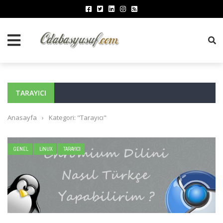
TARAYICI
Anasayfa
›
Kategori: "Tarayıcı"
GENEL
LINUX
TARAYICI